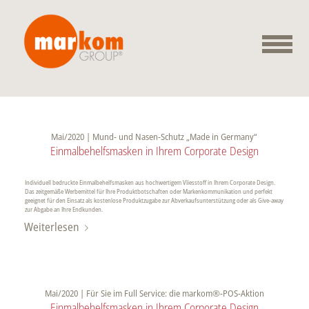
Mai/2020 | Mund- und Nasen-Schutz „Made in Germany“
Einmalbehelfsmasken in Ihrem Corporate Design
Individuell bedruckte Einmalbehelfsmasken aus hochwertigem Vliesstoff in Ihrem Corporate Design.
Das zeitgemäße Werbemittel für Ihre Produktbotschaften oder Markenkommunikation und perfekt
geeignet für den Einsatz als kostenlose Produktzugabe zur Abverkaufsunterstützung oder als Give-away
zur Abgabe an Ihre Endkunden.
Weiterlesen
Mai/2020 | Für Sie im Full Service: die markom®-POS-Aktion
Einmalbehelfsmasken in Ihrem Corporate Design