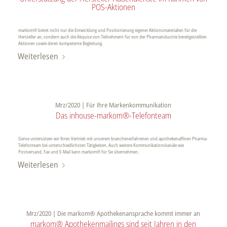
POS-Aktionen
markom® bietet nicht nur die Entwicklung und Positionierung eigener Aktionsmaterialien für die
Hersteller an, sondern auch die Akquise von Teilnehmern für von der Pharmaindustrie bereitgestellten
Aktionen sowie deren kompetente Begleitung.
Weiterlesen
Mrz/2020 | Für Ihre Markenkommunikation
Das inhouse-markom®-Telefonteam
Gerne untersützen wir Ihren Vertrieb mit unserem branchenerfahrenen und apothekenaffinen Pharma-
Telefonteam bei unterschiedlichsten Tätigkeiten. Auch weitere Kommunikationskanäle wie
Postversand, Fax und E-Mail kann markom® für Sie übernehmen.
Weiterlesen
Mrz/2020 | Die markom® Apothekenansprache kommt immer an
markom® Apothekenmailings sind seit Jahren in den