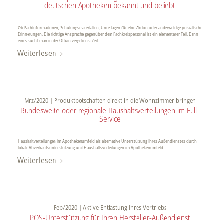
deutschen Apotheken bekannt und beliebt
Ob Fachinformationen, Schulungsmaterialien, Unterlagen für eine Aktion oder anderweitige postalische
Erinnerungen. Die richtige Ansprache gegenüber dem Fachkreispersonal ist ein elementarer Teil. Denn
eines sucht man in der Offizin vergebens: Zeit.
Weiterlesen
Mrz/2020 | Produktbotschaften direkt in die Wohnzimmer bringen
Bundesweite oder regionale Haushaltsverteilungen im Full-
Service
Haushaltverteilungen im Apothekenumfeld als alternative Unterstützung Ihres Außendienstes durch
lokale Abverkaufsunterstützung und Haushaltsverteilungen im Apothekenumfeld.
Weiterlesen
Feb/2020 | Aktive Entlastung Ihres Vertriebs
POS-Unterstützung für Ihren Hersteller-Außendienst