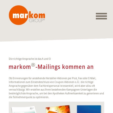
Die richtige Ansprache ist das A und O
®
markom
-Mailings kommen an
Ob Erinnerungen für anstehende Hersteller-Aktionen per Post, Fax oder E-Mail,
Informationen zum Einsendeschluss von Coupon-Aktionen o.Ä.: die richtige
Ansprache gegenüber dem Fachkreispersonal ist essentiell, wird aber allzu oft
vernachlässigt. Wir erstellen aus Ihren bestehenden Kampagnen-Unterlagen die
bestmöglichste Ansprache, um bei den Apotheken Aufmerksamkeit zu generieren und
die Teilnehmerquote zu optimieren.