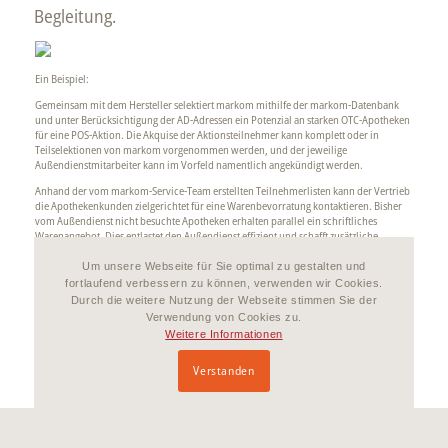
Begleitung.
Ein Beispiel:
Gemeinsam mit dem Hersteller selektiert markom mithilfe der markom-Datenbank
und unter Berücksichtigung der AD-Adressen ein Potenzial an starken OTC-Apotheken
für eine POS-Aktion. Die Akquise der Aktionsteilnehmer kann komplett oder in
Teilselektionen von markom vorgenommen werden, und der jeweilige
Außendienstmitarbeiter kann im Vorfeld namentlich angekündigt werden.
Anhand der vom markom-Service-Team erstellten Teilnehmerlisten kann der Vertrieb
die Apothekenkunden zielgerichtet für eine Warenbevorratung kontaktieren. Bisher
vom Außendienst nicht besuchte Apotheken erhalten parallel ein schriftliches
Warenangebot. Dies entlastet den Außendienst effizient und schafft zusätzliche
Ressourcen für weitere Aktionen.
Um unsere Webseite für Sie optimal zu gestalten und
Da markom nur Apotheken akquiriert, die die Aktion selbstständig und aktiv
fortlaufend verbessern zu können, verwenden wir Cookies.
bestellen, können anschließend auch sehr hohe Umsetzungsquoten erreicht werden.
Durch die weitere Nutzung der Webseite stimmen Sie der
So werden teure Aktionsmaterialien gezielt eingesetzt und Streuverluste vermieden.
Verwendung von Cookies zu.
Weitere Informationen
Verstanden